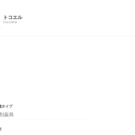
トコエル
tocoelle
舗タイプ
剤薬局
所