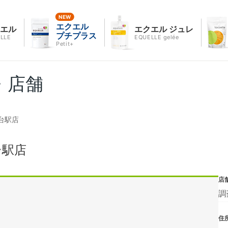
エクエル
クエル
エクエル ジュレ
プチプラス
LLE
EQUELLE gelée
Petit+
・店舗
台駅店
台駅店
店
調
住