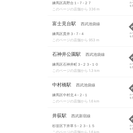
練馬区高野台１-７-２７
ル
を
このページの店舗から 336 m
富士見台駅
西武池袋線
練馬区貫井３-７-４
ル
を
このページの店舗から 953 m
石神井公園駅
西武池袋線
練馬区石神井町３-２３-１０
ル
を
このページの店舗から 1.3 km
中村橋駅
西武池袋線
練馬区中村北４-２-１
ル
を
このページの店舗から 1.6 km
井荻駅
西武新宿線
杉並区下井草５-２３-１５
ル
を
このページの店舗から 1.6 km