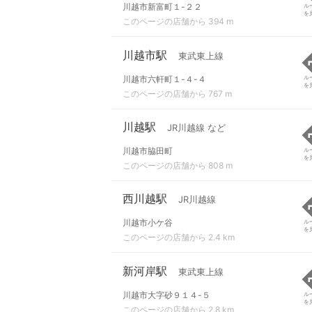
川越市新富町１-２２
ル
を
このページの店舗から 394 m
川越市駅
東武東上線
川越市六軒町１-４-４
ル
を
このページの店舗から 767 m
川越駅
JR川越線 など
川越市脇田町
ル
を
このページの店舗から 808 m
西川越駅
JR川越線
川越市小ケ谷
ル
を
このページの店舗から 2.4 km
新河岸駅
東武東上線
川越市大字砂９１４-５
ル
を
このページの店舗から 2.8 km