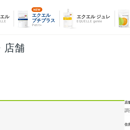
エクエル
クエル
エクエル ジュレ
プチプラス
LLE
EQUELLE gelée
Petit+
・店舗
店
調
住