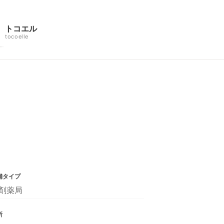
トコエル
tocoelle
舗タイプ
剤薬局
所