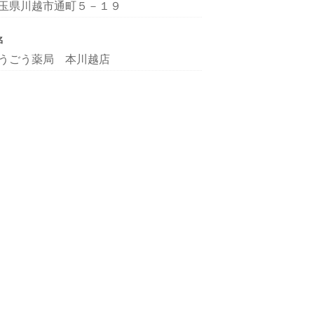
玉県川越市通町５－１９
名
うごう薬局 本川越店