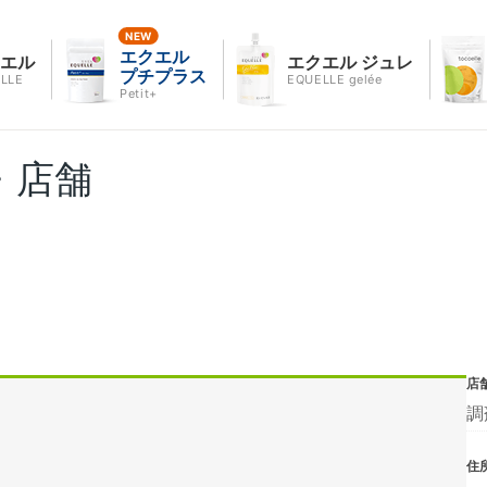
エクエル
クエル
エクエル ジュレ
プチプラス
LLE
EQUELLE gelée
Petit+
・店舗
店
調
住