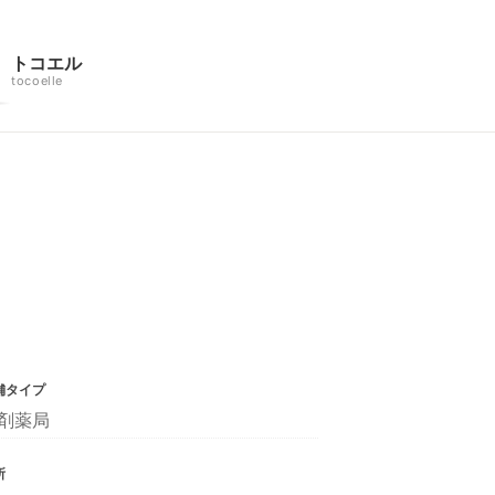
トコエル
tocoelle
舗タイプ
剤薬局
所