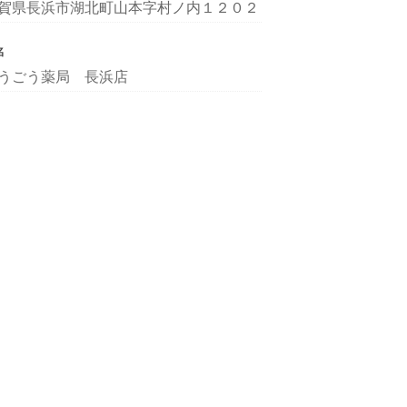
賀県長浜市湖北町山本字村ノ内１２０２
名
うごう薬局 長浜店