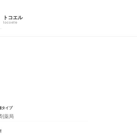
トコエル
tocoelle
舗タイプ
剤薬局
所