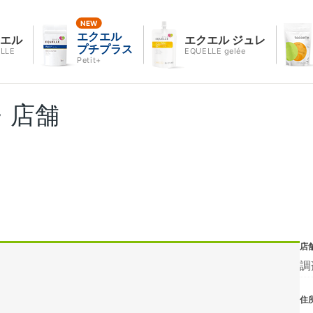
エクエル
クエル
エクエル ジュレ
プチプラス
LLE
EQUELLE gelée
Petit+
・店舗
店
調
住