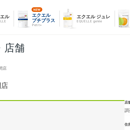
エクエル
クエル
エクエル ジュレ
プチプラス
LLE
EQUELLE gelée
Petit+
・店舗
間店
間店
店
調
住