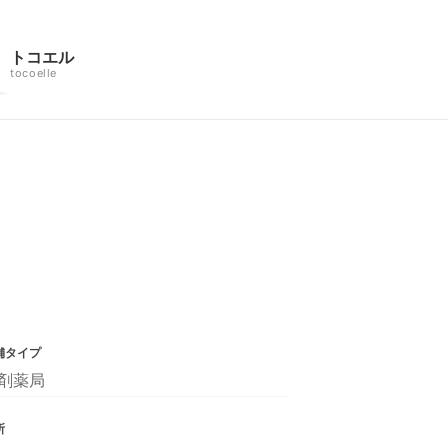
トコエル
tocoelle
舗タイプ
剤薬局
所