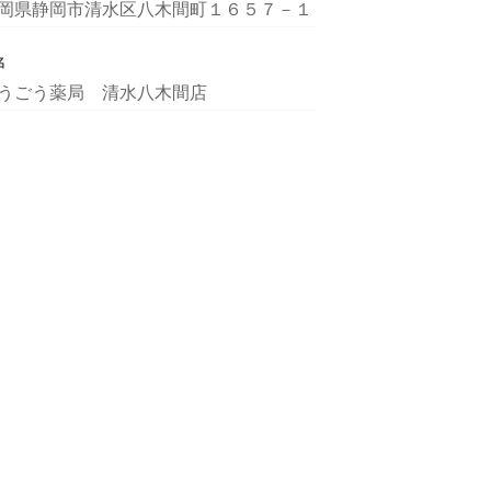
岡県静岡市清水区八木間町１６５７－１
名
うごう薬局 清水八木間店