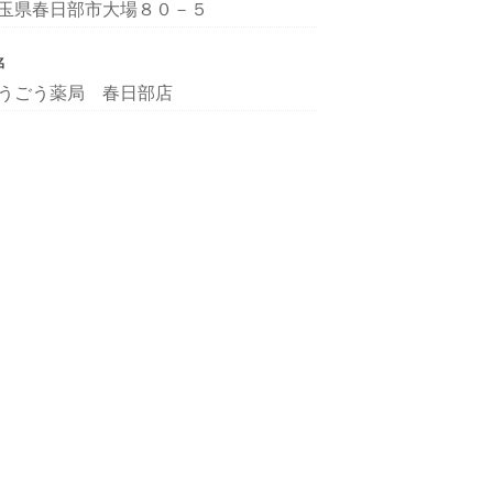
玉県春日部市大場８０－５
名
うごう薬局 春日部店