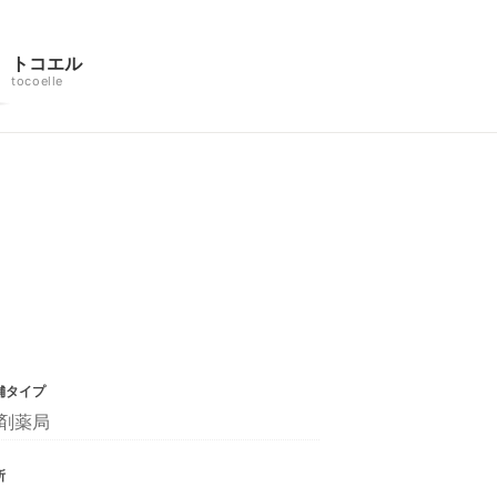
トコエル
tocoelle
舗タイプ
剤薬局
所