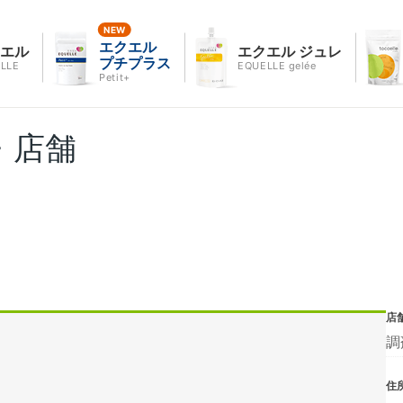
エクエル
クエル
エクエル ジュレ
プチプラス
LLE
EQUELLE gelée
Petit+
・店舗
店
調
住