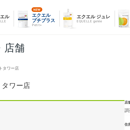
エクエル
クエル
エクエル ジュレ
プチプラス
LLE
EQUELLE gelée
Petit+
・店舗
トタワー店
トタワー店
店
調
住