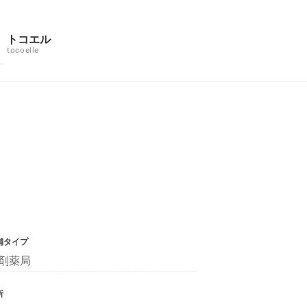
トコエル
tocoelle
舗タイプ
剤薬局
所