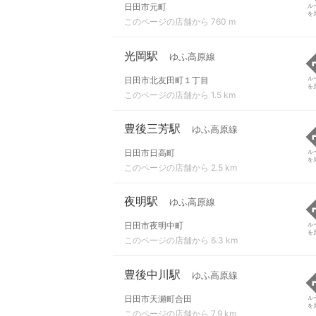
日田市元町
ル
を
このページの店舗から 760 m
光岡駅
ゆふ高原線
日田市北友田町１丁目
ル
を
このページの店舗から 1.5 km
豊後三芳駅
ゆふ高原線
日田市日高町
ル
を
このページの店舗から 2.5 km
夜明駅
ゆふ高原線
日田市夜明中町
ル
を
このページの店舗から 6.3 km
豊後中川駅
ゆふ高原線
日田市天瀬町合田
ル
を
このページの店舗から 7.9 km