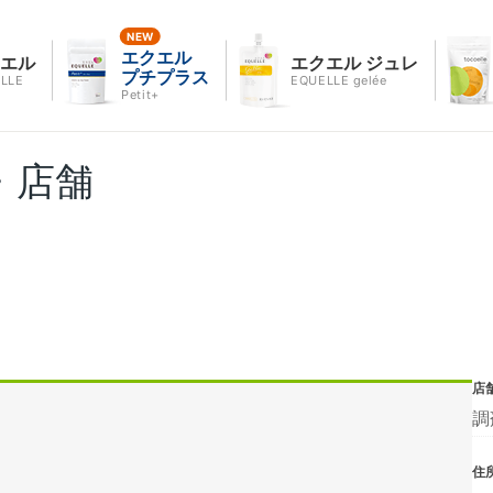
エクエル
クエル
エクエル ジュレ
プチプラス
LLE
EQUELLE gelée
Petit+
・店舗
店
調
住