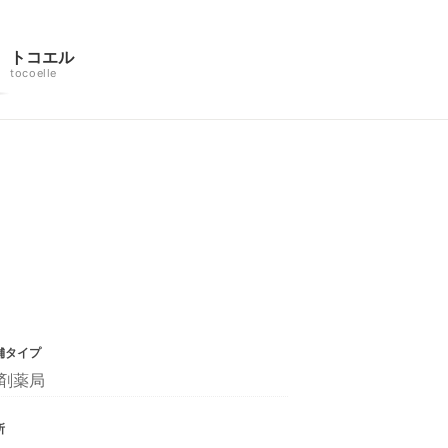
トコエル
tocoelle
舗タイプ
剤薬局
所