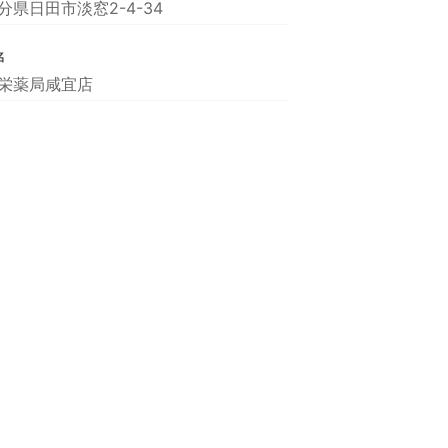
分県日田市淡窓2-4-34
名
栄薬局咸宜店