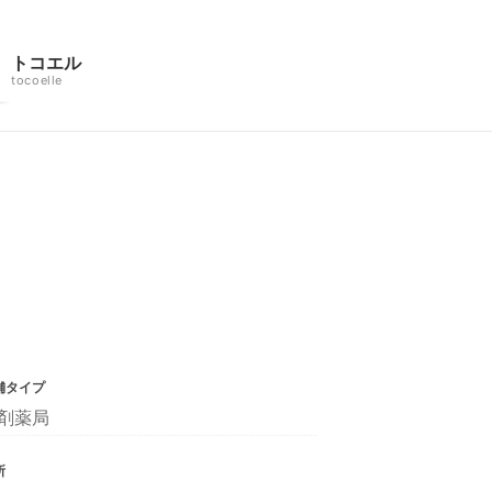
トコエル
tocoelle
舗タイプ
剤薬局
所