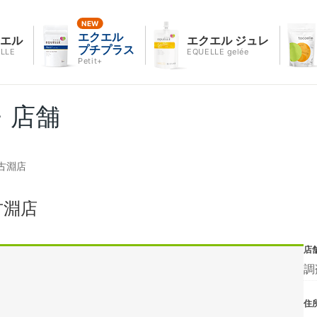
エクエル
クエル
エクエル ジュレ
プチプラス
LLE
EQUELLE gelée
Petit+
・店舗
古淵店
古淵店
店
調
住