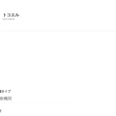
トコエル
tocoelle
舗タイプ
療機関
所