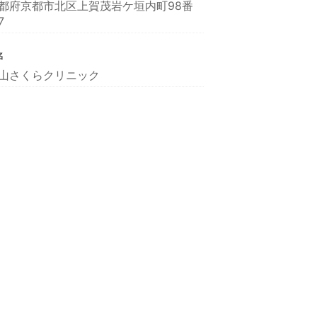
都府京都市北区上賀茂岩ケ垣内町98番
7
名
山さくらクリニック