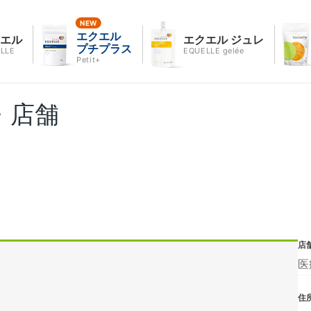
エクエル
クエル
エクエル ジュレ
プチプラス
LLE
EQUELLE gelée
Petit+
・店舗
店
医
住