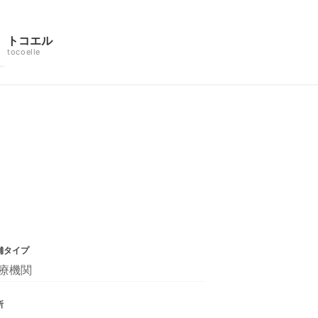
トコエル
tocoelle
舗タイプ
療機関
所