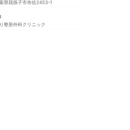
葉県我孫子市布佐2453-1
名
り整形外科クリニック