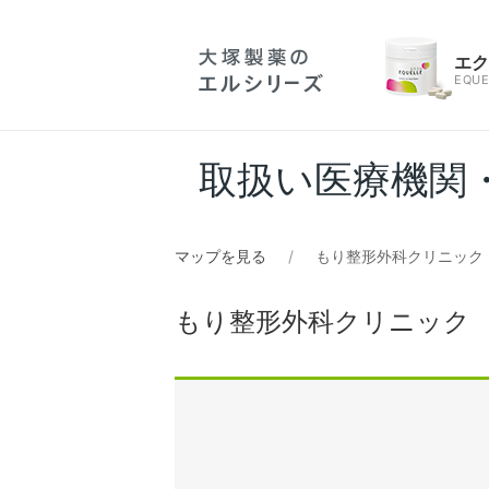
エ
EQUE
取扱い医療機関
マップを見る
もり整形外科クリニック
もり整形外科クリニック