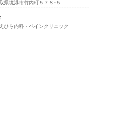
取県境港市竹内町５７８-５
名
えひら内科・ペインクリニック