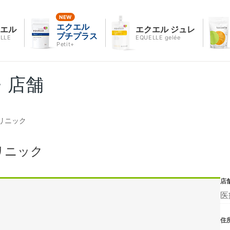
エクエル
クエル
エクエル ジュレ
プチプラス
LLE
EQUELLE gelée
Petit+
・店舗
リニック
リニック
店
医
住