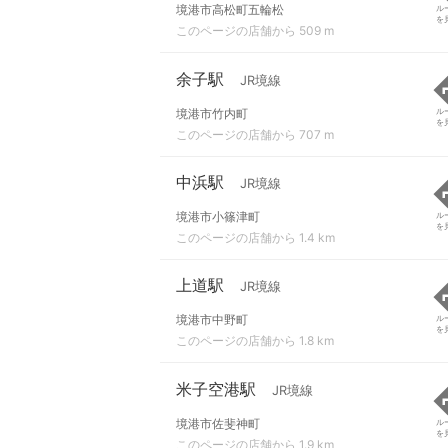
境港市高松町五輪松
ル
を
このページの店舗から 509 m
余子駅
JR境線
境港市竹内町
ル
を
このページの店舗から 707 m
中浜駅
JR境線
境港市小篠津町
ル
を
このページの店舗から 1.4 km
上道駅
JR境線
境港市中野町
ル
を
このページの店舗から 1.8 km
米子空港駅
JR境線
境港市佐斐神町
ル
を
このページの店舗から 1.9 km