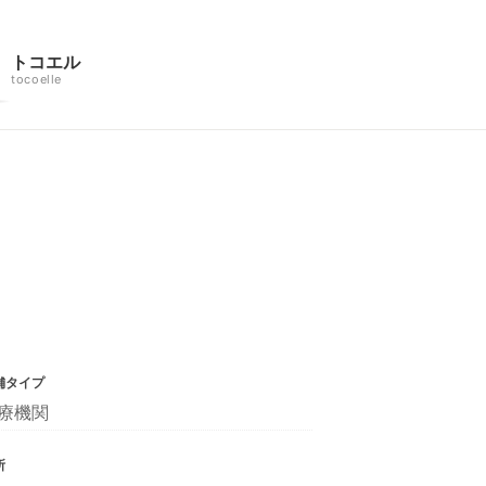
トコエル
tocoelle
舗タイプ
療機関
所