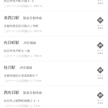
向日市寺戸町小佃５-２
ルート
を見る
このページの店舗から 484 m
洛西口駅
阪急京都本線
京都市西京区川島六ノ坪町
ルート
を見る
このページの店舗から 742 m
向日町駅
JR京都線
向日市寺戸町久々相
ルート
を見る
このページの店舗から 796 m
桂川駅
JR京都線
京都市南区久世高田町6-7
ルート
を見る
このページの店舗から 1.1 km
西向日駅
阪急京都本線
向日市上植野町南開２３-１
ルート
を見る
このページの店舗から 2 km