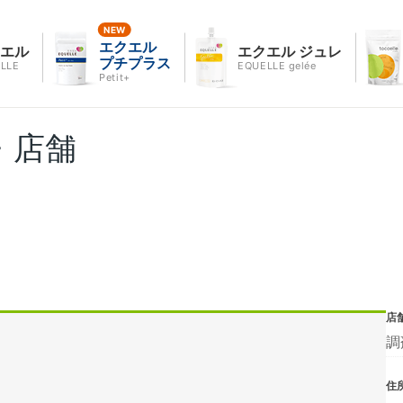
エクエル
クエル
エクエル ジュレ
プチプラス
LLE
EQUELLE gelée
Petit+
・店舗
店
調
住