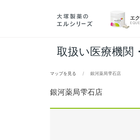
エ
EQUE
取扱い医療機関
マップを見る
銀河薬局雫石店
銀河薬局雫石店