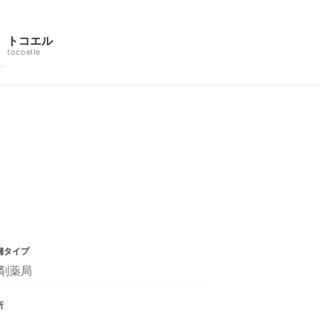
トコエル
tocoelle
舗タイプ
剤薬局
所