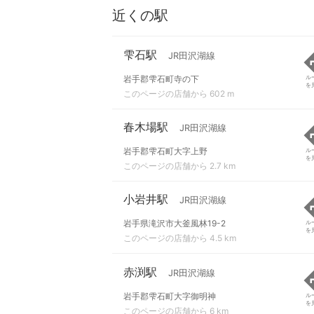
近くの駅
雫石駅
JR田沢湖線
岩手郡雫石町寺の下
ル
を
このページの店舗から 602 m
春木場駅
JR田沢湖線
岩手郡雫石町大字上野
ル
を
このページの店舗から 2.7 km
小岩井駅
JR田沢湖線
岩手県滝沢市大釜風林19-2
ル
を
このページの店舗から 4.5 km
赤渕駅
JR田沢湖線
岩手郡雫石町大字御明神
ル
を
このページの店舗から 6 km