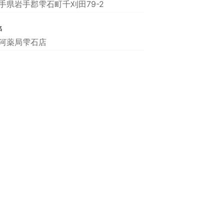
手県岩手郡雫石町千刈田79-2
名
河薬局雫石店