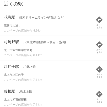
近くの駅
花巻駅
銀河ドリームライン釜石線 など
花巻市大通り
ルート
を見る
このページの店舗から 4.9 km
村崎野駅
JR東北本線(黒磯～利府・盛岡)
北上市飯豊町字村崎野
ルート
を見る
このページの店舗から 6.4 km
江釣子駅
JR北上線
北上市上江釣子
ルート
を見る
このページの店舗から 7.4 km
藤根駅
JR北上線
北上市和賀町藤根
ルート
を見る
このページの店舗から 7.4 km