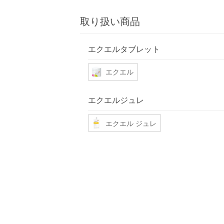
取り扱い商品
エクエルタブレット
エクエル
エクエルジュレ
エクエル ジュレ