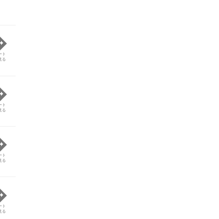
ート
見る
ート
見る
ート
見る
ート
見る