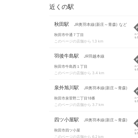
近くの駅
秋田駅
JR奥羽本線(新庄～青森) など
秋田市中通７丁目
ル
を
このページの店舗から 1.3 km
羽後牛島駅
JR羽越本線
秋田市牛島西１丁目
ル
を
このページの店舗から 3.4 km
泉外旭川駅
JR奥羽本線(新庄～青森)
秋田市泉菅野二丁目18番
ル
を
このページの店舗から 3.7 km
四ツ小屋駅
JR奥羽本線(新庄～青森)
秋田市四ツ小屋
ル
を
このページの店舗から 6.2 km