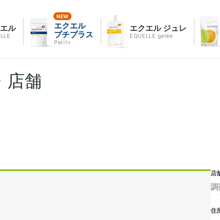
エクエル
クエル
エクエル ジュレ
プチプラス
LLE
EQUELLE gelée
Petit+
・店舗
店
調
住