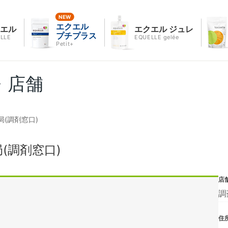
エクエル
クエル
エクエル ジュレ
プチプラス
LLE
EQUELLE gelée
Petit+
・店舗
(調剤窓口)
(調剤窓口)
店
調
住