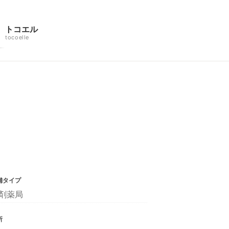
トコエル
tocoelle
舗タイプ
剤薬局
所