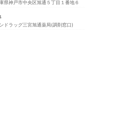
庫県神戸市中央区旭通５丁目１番地６
名
ンドラッグ三宮旭通薬局(調剤窓口)