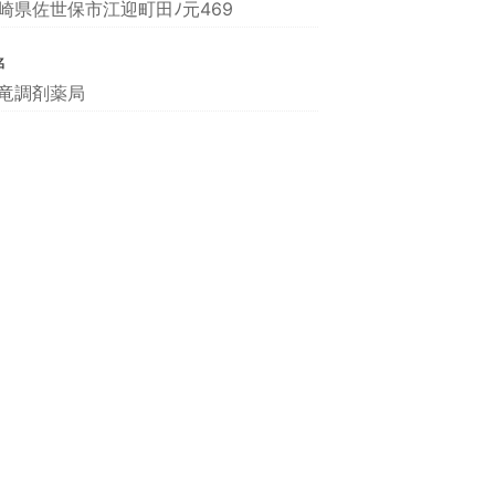
崎県佐世保市江迎町田ﾉ元469
名
竜調剤薬局