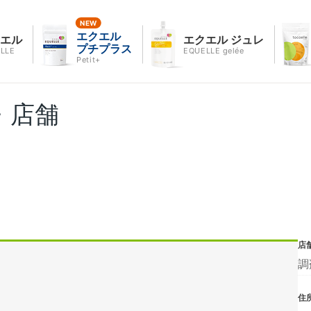
エクエル
クエル
エクエル ジュレ
プチプラス
LLE
EQUELLE gelée
Petit+
・店舗
店
調
住