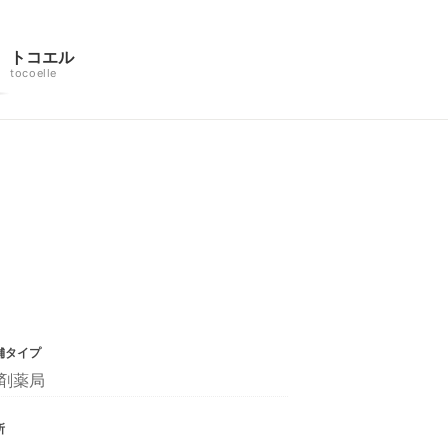
トコエル
tocoelle
舗タイプ
剤薬局
所