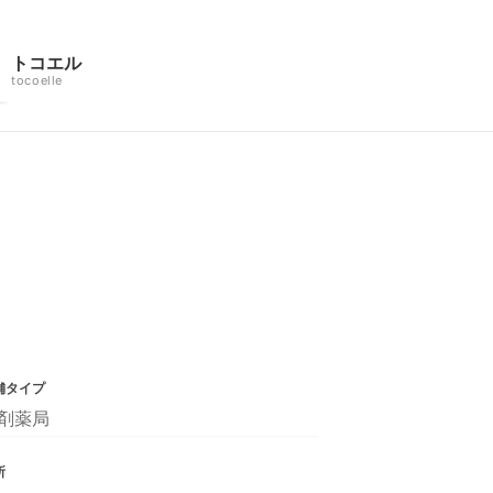
トコエル
tocoelle
舗タイプ
剤薬局
所