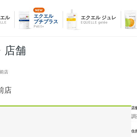
エクエル
クエル
エクエル ジュレ
プチプラス
LLE
EQUELLE gelée
Petit+
・店舗
ド前店
前店
店
調
住