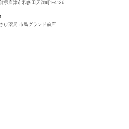
賀県唐津市和多田天満町1-4126
名
さひ薬局 市民グランド前店