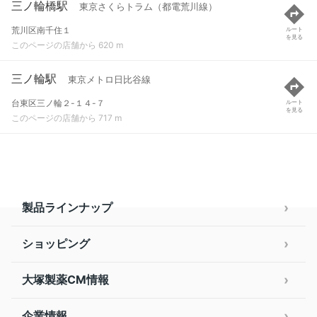
三ノ輪橋駅
東京さくらトラム（都電荒川線）
荒川区南千住１
ルート
を見る
このページの店舗から 620 m
三ノ輪駅
東京メトロ日比谷線
台東区三ノ輪２-１４-７
ルート
を見る
このページの店舗から 717 m
製品ラインナップ
ショッピング
大塚製薬CM情報
企業情報