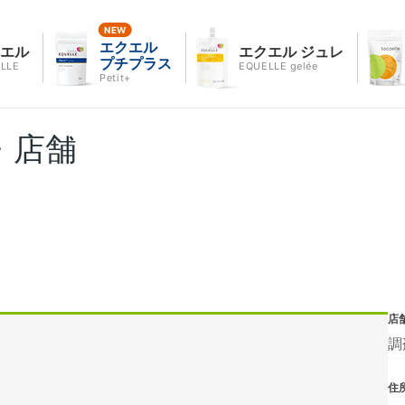
エクエル
クエル
エクエル ジュレ
プチプラス
LLE
EQUELLE gelée
Petit+
・店舗
店
調
住