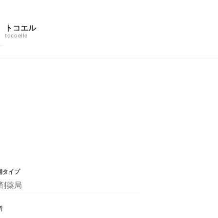
トコエル
tocoelle
舗タイプ
剤薬局
所