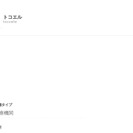
トコエル
tocoelle
舗タイプ
療機関
所