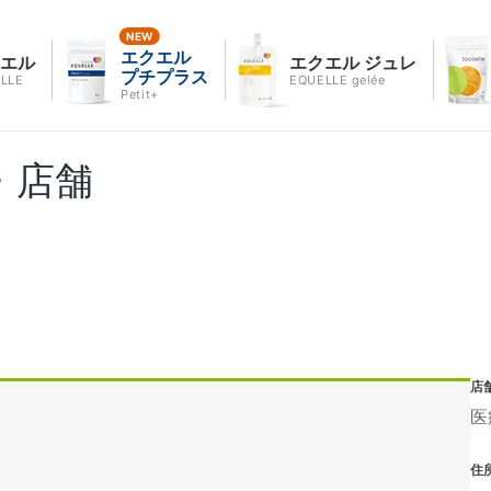
エクエル
クエル
エクエル ジュレ
プチプラス
LLE
EQUELLE gelée
Petit+
・店舗
店
医
住