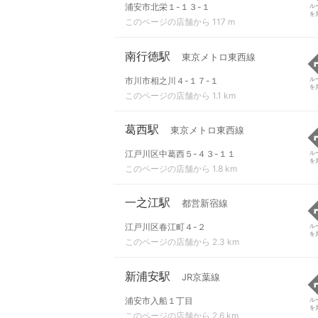
浦安市北栄１-１３-１
ル
を
このページの店舗から 117 m
南行徳駅
東京メトロ東西線
市川市相之川４-１７-１
ル
を
このページの店舗から 1.1 km
葛西駅
東京メトロ東西線
江戸川区中葛西５-４３-１１
ル
を
このページの店舗から 1.8 km
一之江駅
都営新宿線
江戸川区春江町４-２
ル
を
このページの店舗から 2.3 km
新浦安駅
JR京葉線
浦安市入船１丁目
ル
を
このページの店舗から 2.6 km