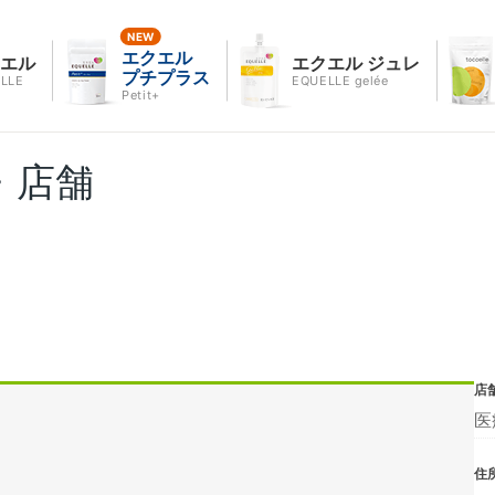
エクエル
クエル
エクエル ジュレ
プチプラス
LLE
EQUELLE gelée
Petit+
・店舗
店
医
住