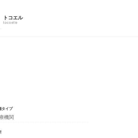
トコエル
tocoelle
舗タイプ
療機関
所