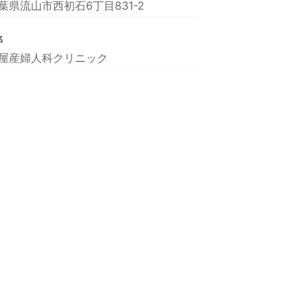
葉県流山市西初石6丁目831-2
名
屋産婦人科クリニック