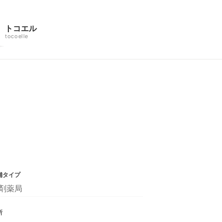
トコエル
tocoelle
舗タイプ
剤薬局
所