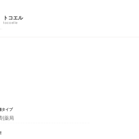
トコエル
tocoelle
舗タイプ
剤薬局
所