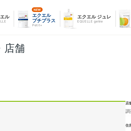
エクエル
クエル
エクエル ジュレ
プチプラス
LLE
EQUELLE gelée
Petit+
・店舗
店
調
住