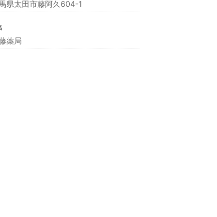
馬県太田市藤阿久604-1
名
藤薬局