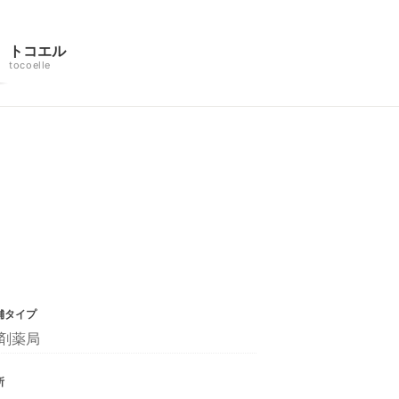
トコエル
tocoelle
舗タイプ
剤薬局
所