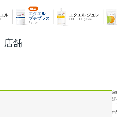
エクエル
クエル
エクエル ジュレ
プチプラス
LLE
EQUELLE gelée
Petit+
・店舗
店
調
住