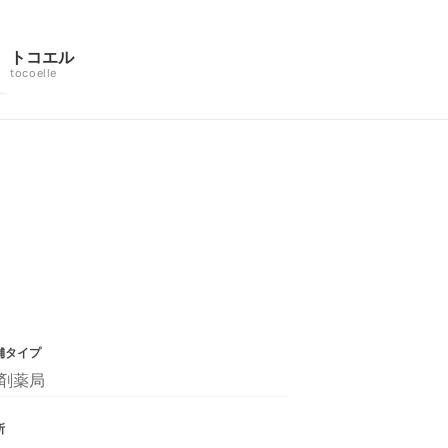
トコエル
tocoelle
舗タイプ
剤薬局
所