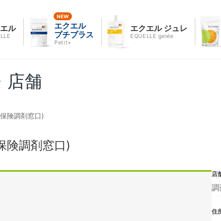
エクエル
クエル
エクエル ジュレ
プチプラス
LLE
EQUELLE gelée
Petit+
・店舗
保険調剤窓口)
保険調剤窓口)
店
調
住