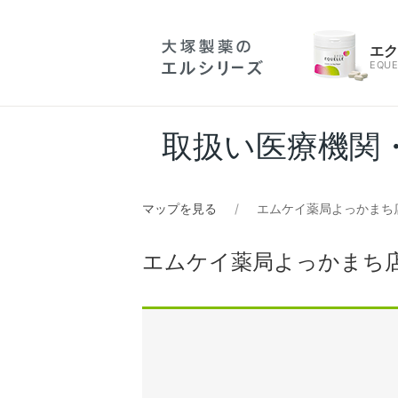
エ
EQUE
取扱い医療機関
マップを見る
エムケイ薬局よっかまち
エムケイ薬局よっかまち