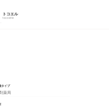
トコエル
tocoelle
舗タイプ
剤薬局
所