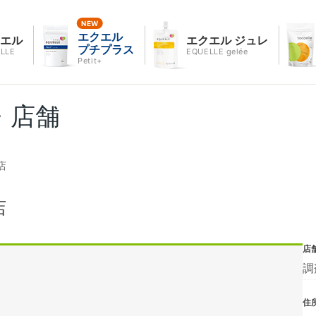
エクエル
クエル
エクエル ジュレ
プチプラス
LLE
EQUELLE gelée
Petit+
・店舗
店
店
店
調
住