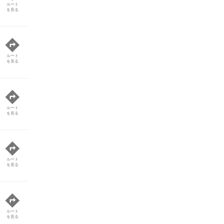
ルート
を見る
ルート
を見る
ルート
を見る
ルート
を見る
ルート
を見る