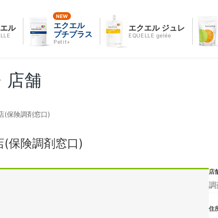
エクエル
クエル
エクエル ジュレ
プチプラス
LLE
EQUELLE gelée
Petit+
・店舗
(保険調剤窓口)
(保険調剤窓口)
店
調
住