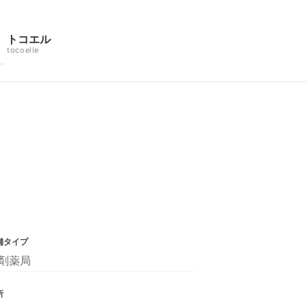
トコエル
tocoelle
舗タイプ
剤薬局
所