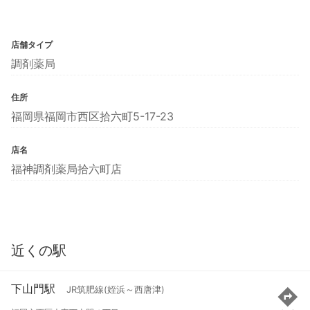
店舗タイプ
調剤薬局
住所
福岡県福岡市西区拾六町5-17-23
店名
福神調剤薬局拾六町店
近くの駅
下山門駅
JR筑肥線(姪浜～西唐津)