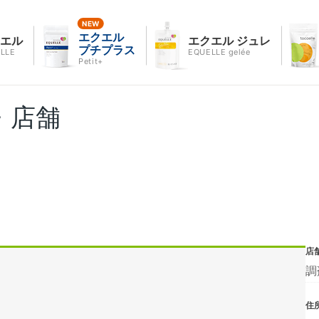
エクエル
クエル
エクエル ジュレ
プチプラス
LLE
EQUELLE gelée
Petit+
・店舗
店
調
住