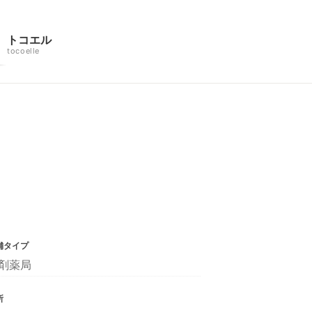
トコエル
tocoelle
舗タイプ
剤薬局
所