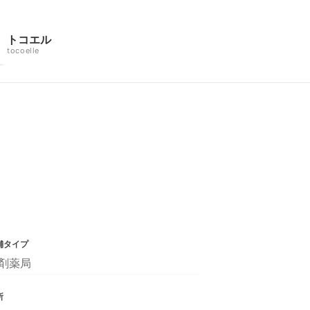
トコエル
tocoelle
舗タイプ
剤薬局
所