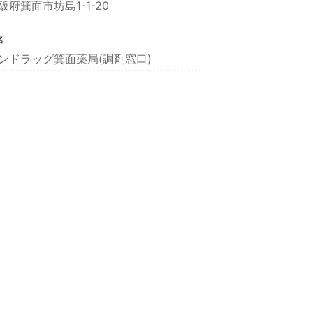
阪府箕面市坊島1-1-20
名
ンドラッグ箕面薬局(調剤窓口)