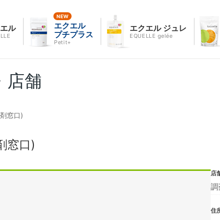
エクエル
クエル
エクエル ジュレ
プチプラス
LLE
EQUELLE gelée
Petit+
・店舗
剤窓口)
剤窓口)
店
調
住