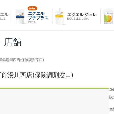
エクエル
クエル
エクエル ジュレ
プチプラス
LLE
EQUELLE gelée
Petit+
・店舗
函館湯川西店(保険調剤窓口)
館湯川西店(保険調剤窓口)
店
調
住