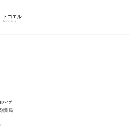
トコエル
tocoelle
舗タイプ
剤薬局
所