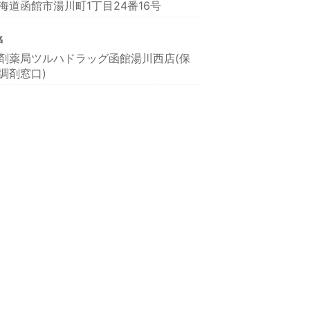
海道函館市湯川町1丁目24番16号
名
剤薬局ツルハドラッグ函館湯川西店(保
調剤窓口)