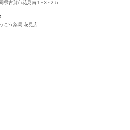
岡県古賀市花見南１-３-２５
名
うごう薬局 花見店