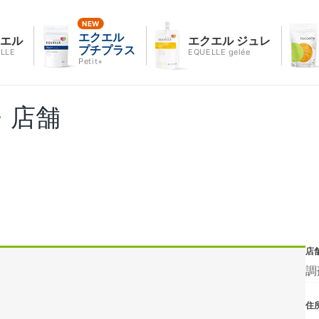
エクエル
クエル
エクエル ジュレ
プチプラス
LLE
EQUELLE gelée
Petit+
・店舗
店
調
住