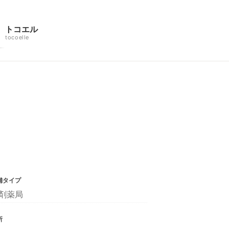
トコエル
tocoelle
舗タイプ
剤薬局
所