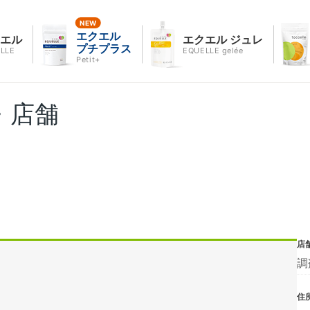
エクエル
クエル
エクエル ジュレ
プチプラス
LLE
EQUELLE gelée
Petit+
・店舗
店
調
住