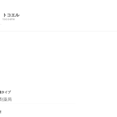
トコエル
tocoelle
舗タイプ
剤薬局
所