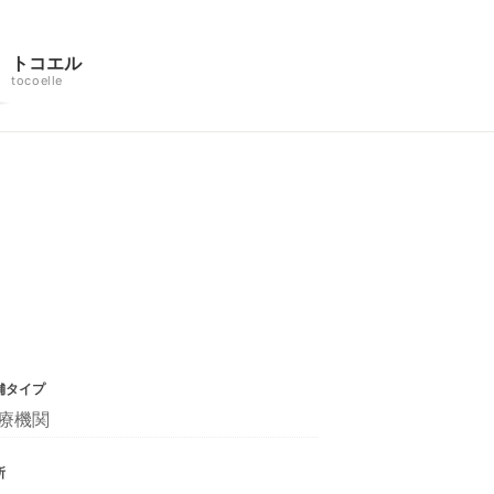
トコエル
tocoelle
舗タイプ
療機関
所