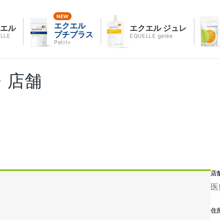
エクエル
クエル
エクエル ジュレ
プチプラス
LLE
EQUELLE gelée
Petit+
・店舗
店
医
住