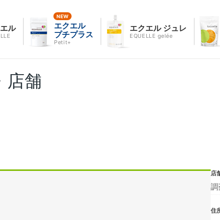
エクエル
クエル
エクエル ジュレ
プチプラス
LLE
EQUELLE gelée
Petit+
・店舗
店
調
住