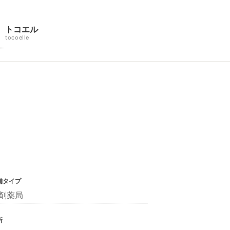
トコエル
tocoelle
舗タイプ
剤薬局
所