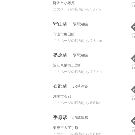
野洲市小篠原
ル
を
このページの店舗から 1.6 km
守山駅
琵琶湖線
守山市梅田町
ル
を
このページの店舗から 4.3 km
篠原駅
琵琶湖線
近江八幡市上野町
ル
を
このページの店舗から 4.7 km
石部駅
JR草津線
湖南市石部
ル
を
このページの店舗から 5.5 km
手原駅
JR草津線
栗東市大字手原
ル
を
このページの店舗から 5.6 km