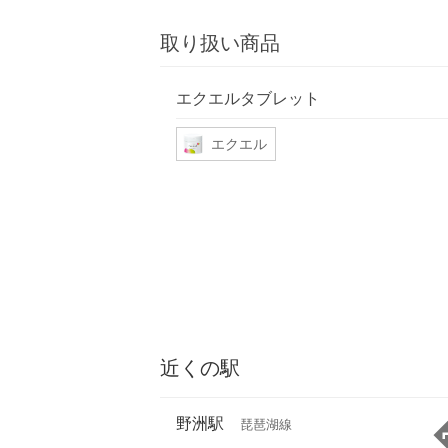
取り扱い商品
エクエルタブレット
エクエル
近くの駅
野洲駅
琵琶湖線