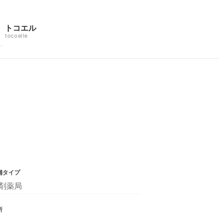
トコエル
tocoelle
舗タイプ
剤薬局
所