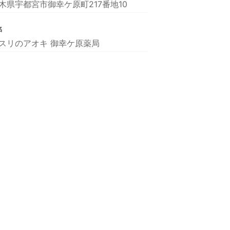
木県宇都宮市御幸ケ原町217番地10
名
スリのアオキ 御幸ケ原薬局