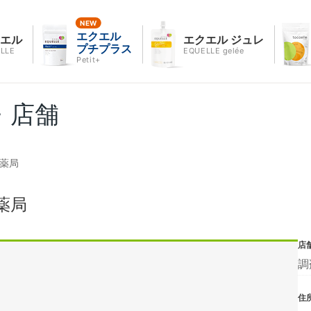
エクエル
クエル
エクエル ジュレ
プチプラス
LLE
EQUELLE gelée
Petit+
・店舗
原薬局
薬局
店
調
住