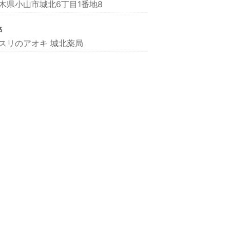
木県小山市城北6丁目1番地8
名
スリのアオキ 城北薬局