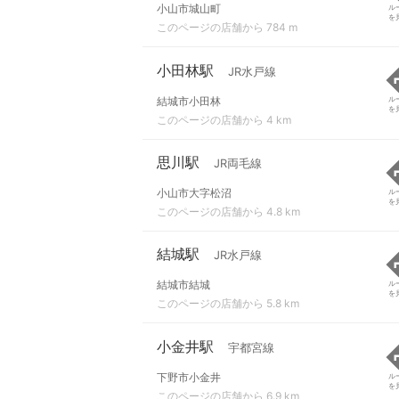
小山市城山町
ル
を
このページの店舗から 784 m
小田林駅
JR水戸線
結城市小田林
ル
を
このページの店舗から 4 km
思川駅
JR両毛線
小山市大字松沼
ル
を
このページの店舗から 4.8 km
結城駅
JR水戸線
結城市結城
ル
を
このページの店舗から 5.8 km
小金井駅
宇都宮線
下野市小金井
ル
を
このページの店舗から 6.9 km