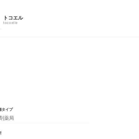
トコエル
tocoelle
舗タイプ
剤薬局
所