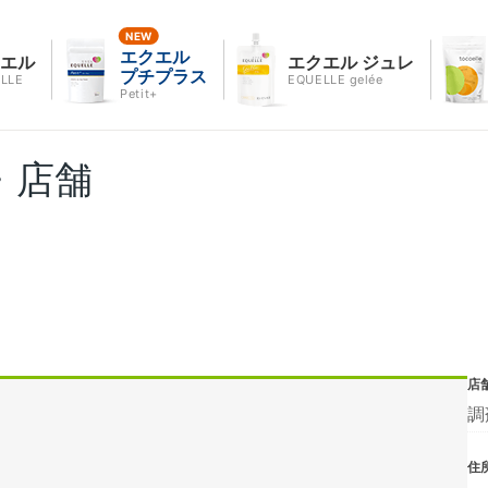
エクエル
クエル
エクエル ジュレ
プチプラス
LLE
EQUELLE gelée
Petit+
・店舗
店
調
住