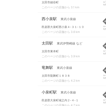
太田市細谷町
ル
を
このページの店舗から 3.1 km
西小泉駅
東武小泉線
邑楽郡大泉町西小泉４-３１-１０
ル
を
このページの店舗から 3.6 km
太田駅
東武伊勢崎線 など
太田市東本町
ル
を
このページの店舗から 3.9 km
竜舞駅
東武小泉線
太田市龍舞町１８３８
ル
を
このページの店舗から 4.2 km
小泉町駅
東武小泉線
邑楽郡大泉町城之内２-４-１
ル
を
このページの店舗から 4.7 km