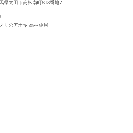
馬県太田市高林南町813番地2
名
スリのアオキ 高林薬局