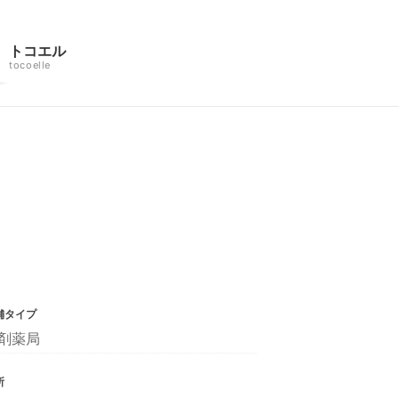
トコエル
tocoelle
舗タイプ
剤薬局
所