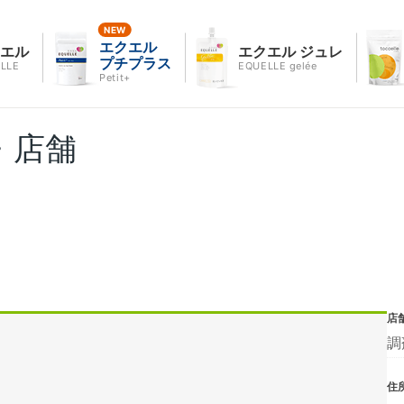
エクエル
クエル
エクエル ジュレ
プチプラス
LLE
EQUELLE gelée
Petit+
・店舗
店
調
住