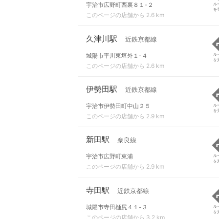
宇治市広野町西裏８１-２
ル
を
このページの店舗から 2.6 km
久津川駅
近鉄京都線
城陽市平川東垣外１-４
ル
を
このページの店舗から 2.6 km
伊勢田駅
近鉄京都線
宇治市伊勢田町中山２５
ル
を
このページの店舗から 2.9 km
新田駅
奈良線
宇治市広野町東浦
ル
を
このページの店舗から 2.9 km
寺田駅
近鉄京都線
城陽市寺田樋尻４１-３
ル
を
このページの店舗から 3.2 km