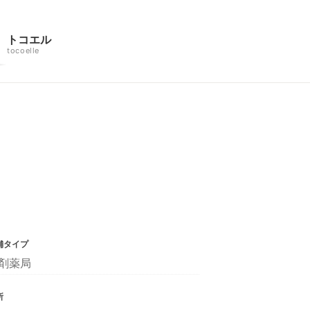
トコエル
tocoelle
舗タイプ
剤薬局
所