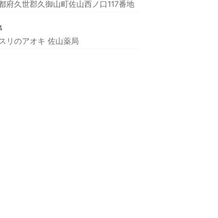
都府久世郡久御山町佐山西ノ口117番地
名
スリのアオキ 佐山薬局