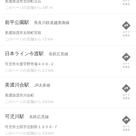
美濃加茂市太田町立石
ルート
を見る
このページの店舗から 381 m
前平公園駅
長良川鉄道越美南線
美濃加茂市太田町宮前
ルート
を見る
このページの店舗から 1.5 km
日本ライン今渡駅
名鉄広見線
可児市今渡字野市場４０６-２
ルート
を見る
このページの店舗から 2.2 km
美濃川合駅
JR太多線
美濃加茂市川合町
ルート
を見る
このページの店舗から 2.6 km
可児川駅
名鉄広見線
可児市土田字北割田１３５６-７
ルート
を見る
このページの店舗から 2.8 km