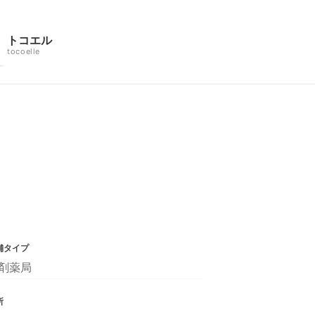
トコエル
tocoelle
舗タイプ
剤薬局
所