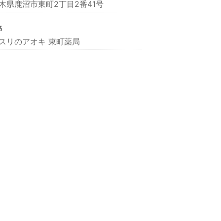
木県鹿沼市東町2丁目2番41号
名
スリのアオキ 東町薬局