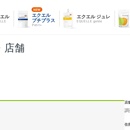
エクエル
クエル
エクエル ジュレ
プチプラス
LLE
EQUELLE gelée
Petit+
・店舗
店
調
住