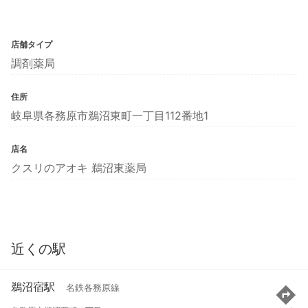
店舗タイプ
調剤薬局
住所
岐阜県各務原市鵜沼東町一丁目112番地1
店名
クスリのアオキ 鵜沼東薬局
近くの駅
鵜沼宿駅
名鉄各務原線