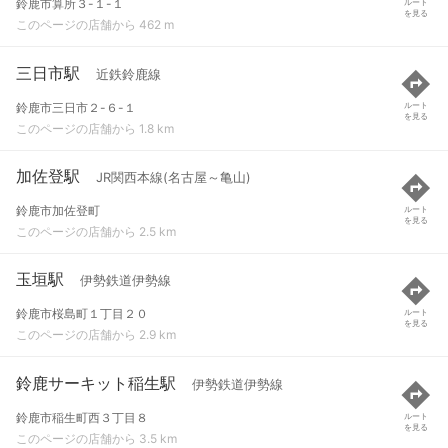
鈴鹿市算所３-１-１
ルート
を見る
このページの店舗から 462 m
三日市駅
近鉄鈴鹿線
鈴鹿市三日市２-６-１
ルート
を見る
このページの店舗から 1.8 km
加佐登駅
JR関西本線(名古屋～亀山)
鈴鹿市加佐登町
ルート
を見る
このページの店舗から 2.5 km
玉垣駅
伊勢鉄道伊勢線
鈴鹿市桜島町１丁目２０
ルート
を見る
このページの店舗から 2.9 km
鈴鹿サーキット稲生駅
伊勢鉄道伊勢線
鈴鹿市稲生町西３丁目８
ルート
を見る
このページの店舗から 3.5 km