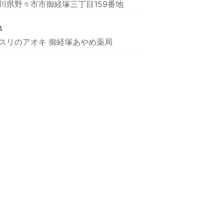
川県野々市市御経塚三丁目159番地
名
スリのアオキ 御経塚あやめ薬局