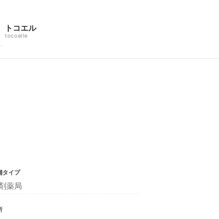
トコエル
tocoelle
舗タイプ
剤薬局
所