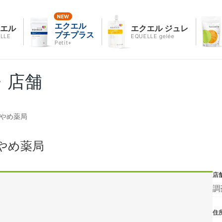
エクエル
クエル
エクエル ジュレ
プチプラス
LLE
EQUELLE gelée
Petit+
・店舗
あやめ薬局
やめ薬局
店
調
住