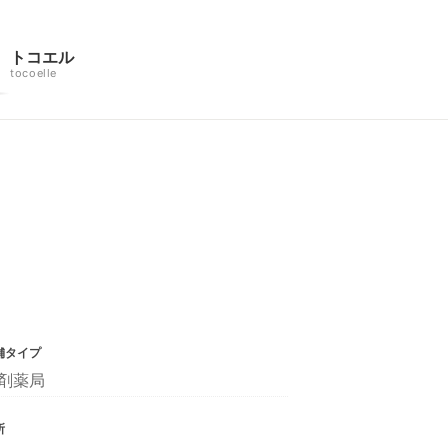
トコエル
tocoelle
舗タイプ
剤薬局
所