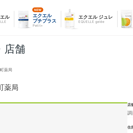
エクエル
クエル
エクエル ジュレ
プチプラス
LLE
EQUELLE gelée
Petit+
・店舗
幸町薬局
町薬局
店
調
住