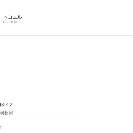
トコエル
tocoelle
舗タイプ
剤薬局
所