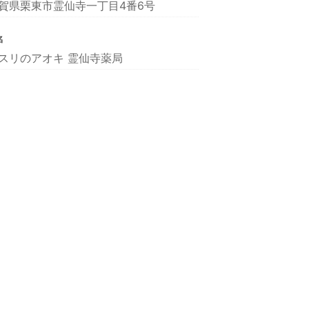
賀県栗東市霊仙寺一丁目4番6号
名
スリのアオキ 霊仙寺薬局