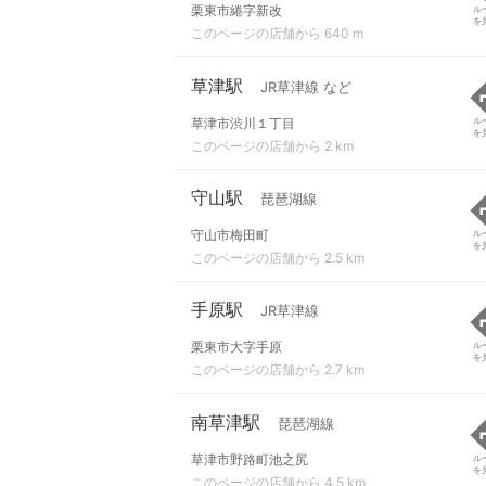
栗東市綣字新改
ル
を
このページの店舗から 640 m
草津駅
JR草津線 など
草津市渋川１丁目
ル
を
このページの店舗から 2 km
守山駅
琵琶湖線
守山市梅田町
ル
を
このページの店舗から 2.5 km
手原駅
JR草津線
栗東市大字手原
ル
を
このページの店舗から 2.7 km
南草津駅
琵琶湖線
草津市野路町池之尻
ル
を
このページの店舗から 4.5 km