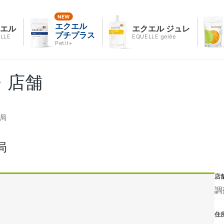
エクエル
クエル
エクエル ジュレ
プチプラス
LLE
EQUELLE gelée
Petit+
・店舗
局
局
店
調
住