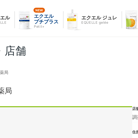
エクエル
クエル
エクエル ジュレ
プチプラス
LLE
EQUELLE gelée
Petit+
・店舗
居薬局
薬局
店
調
住