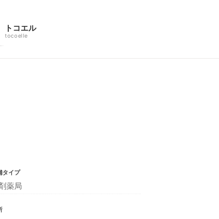
トコエル
tocoelle
舗タイプ
剤薬局
所