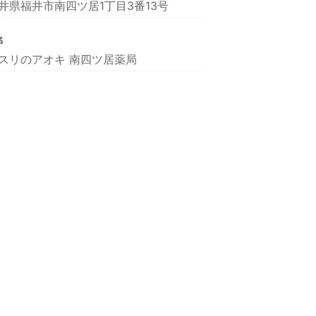
井県福井市南四ツ居1丁目3番13号
名
スリのアオキ 南四ツ居薬局