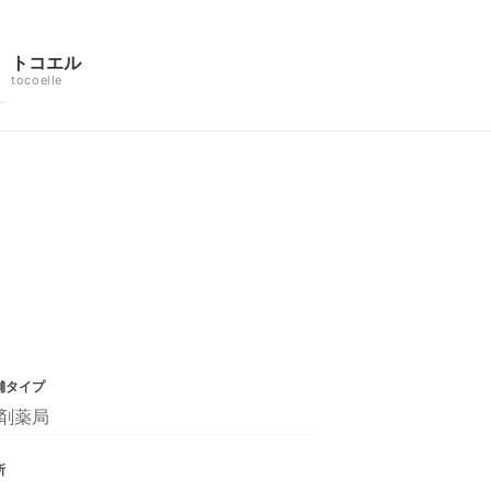
トコエル
tocoelle
舗タイプ
剤薬局
所