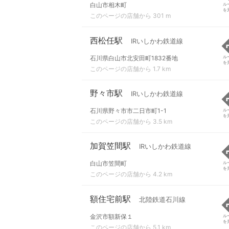
白山市相木町
ル
を
このページの店舗から 301 m
西松任駅
IRいしかわ鉄道線
石川県白山市北安田町1832番地
ル
を
このページの店舗から 1.7 km
野々市駅
IRいしかわ鉄道線
石川県野々市市二日市町1-1
ル
を
このページの店舗から 3.5 km
加賀笠間駅
IRいしかわ鉄道線
白山市笠間町
ル
を
このページの店舗から 4.2 km
額住宅前駅
北陸鉄道石川線
金沢市額新保１
ル
を
このページの店舗から 5.1 km