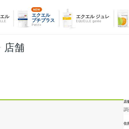
エクエル
クエル
エクエル ジュレ
プチプラス
LLE
EQUELLE gelée
Petit+
・店舗
店
調
住